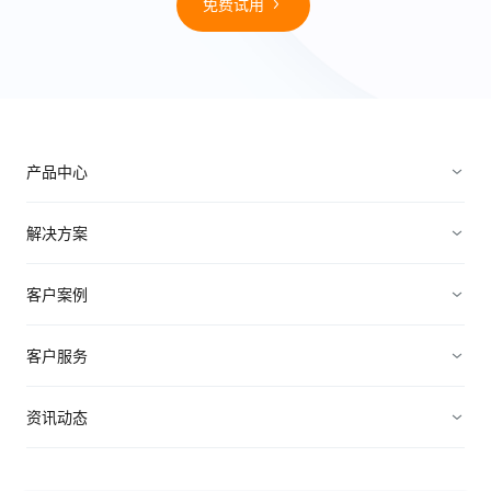
免费试用
产品中心
销售管理
解决方案
营销管理
电子制造
客户案例
服务管理
装备制造
高科技
客户服务
连接渠道
ICT行业
制造业
资源中心
资讯动态
中小企业
快消农牧
视频资料
纷享资讯