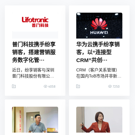
普门科技携手纷享
华为云携手纷享销
销客，搭建营销服
客，以“连接型
务数字化管···
CRM”共创···
近日，纷享销客与深圳
CRM（客户关系管理）
普门科技股份有限公司
在国内ToB市场并非新生
（下称“普门科技”）达成
概念，经由多年发展，
4058
7250
CRM项目合作，筹备搭
已经成为SaaS领域的一
建普门科技营销服务数
条热门赛道，伴随着本
字化管理平台。普门科
土厂商的崛起，中国的
技总裁胡明龙先生、常
CRM市场也一直在争议
务副总裁曾映先生及纷
中前进。受到疫情影
享销客深圳分公司总经
响，近年数字化在线成
理杨小会先生等双方项
为新常态，CRM与企业
目团队成员参加了CRM
数字化转型形成了密切