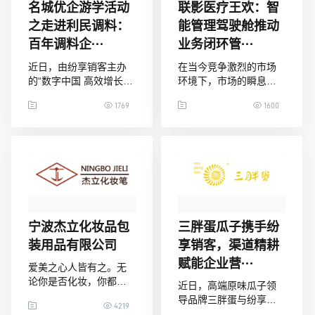
项目启动会。普门科技
关系，而软件与业务的
名城优企游学活动
联影医疗王欢：智
总裁胡明龙先生在会上
深度融合，也对CRM的
之走进利民调料：
能管理驾驶舱推动
表示，普门科技业务涉
服务能力提出了新的需
百年调料企···
业务闭环管···
及体外诊断设备、治
求。在服务商规模不断
扩大的
近日，由纷享销客主办
在当今竞争激烈的市场
的“数字中国 高效增长
环境下，市场的瞬息万
——名城优企游学系列
变和客户需求的多样
1769
1600
活动之走进利民调料”在
化，使得传统封闭式的
天津市利民调料有限公
经营管理模式难以为
司成功举办，来自全国
继，企业内部管理的复
各地的快消食品类企业
杂性也在不断加剧。许
代表、行业专家、IT负责
多企业在经营管理中普
人齐聚一堂，围绕企业
遍存在着管理效率低
数字化转型，探索如何
下、管理决策滞后、缺
通过高效增长策略，实
少闭环机制、目标缺乏
现企业的数字化升级。
协同、绩效信息黑匣等
宁波杰立化妆品包
三胖蛋瓜子携手纷
01、数字化转型百年企
问题。面对这些挑战，
装用品有限公司
享销客，渠道精耕
业保持领先优势的根本
“经营管理闭环”成为企业
赋能企业营···
之道天津市
管理革新的关键路径之
爱美之心人皆有之。无
一
论你是否化妆，你都一
近日，高端原味瓜子领
定在电视、电脑、手
导品牌三胖蛋与纷享销
4219
机、商场等各个醒目的
客达成深度战略合作，