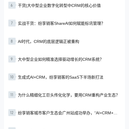
6
干货|大中型企业数字化转型中CRM的核心价值
7
实战干货：纷享销客ShareAI如何赋能标讯管理？
8
AI时代，CRM的底层逻辑正被重构
9
大中型企业如何精准选择驱动增长的CRM系统？
10
生成式AI×CRM，纷享销客的SaaS下半场新打法
11
为什么精细化工巨头传化化学，要用CRM重构产业生态？
12
纷享销客城市客户生态会广州站成功举办，“AI+CRM+行
业智慧”赋能企业增长