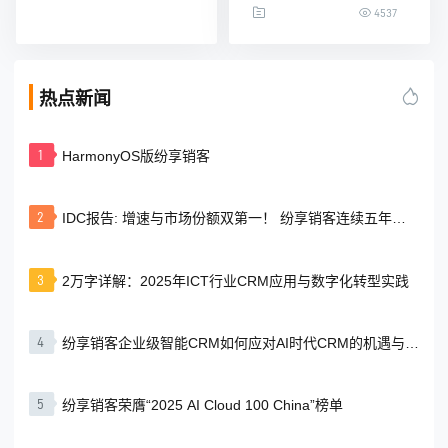
广告位看到过雅诗兰
4537
以渠道精耕为核心，构
黛、迪奥、美宝莲、欧
建三胖蛋营销管理生态
莱雅的化妆品广告。
体系，CRM项目启动会
（点击这里了解纷享销
在北京举行。三胖蛋总
客CRM）可能你还不知
热点新闻
公司副总经理潘丽君、
道，这些世界著名品牌
北京营销公司总经理王
的旁边都站着同一个低
非、内蒙古营销总经理
调的配角--宁波杰立化妆
1
HarmonyOS版纷享销客
冯树珍、纷享销客研发
品包装用品有限公司，
副总裁李杰及双方核心
这家公司给自己的定位
项目组成员出席本次会
就是雅诗兰黛、迪奥、
议。 本次CRM项目建
2
IDC报告: 增速与市场份额双第一！ 纷享销客连续五年领
美宝莲
设，是三
跑本土CRM市场
3
2万字详解：2025年ICT行业CRM应用与数字化转型实践
4
纷享销客企业级智能CRM如何应对AI时代CRM的机遇与挑
战？
5
纷享销客荣膺“2025 AI Cloud 100 China”榜单