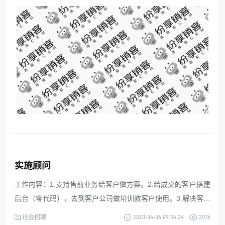
发编程经验，熟练开发http接口，熟练处理json，xml等数据格
式。3.有windows服务器或linux服务器部署经验4.能通过sql语
句操作数据库，
东莞客服热线
18929299059
(每天：8:00 — 22:00 全年无休)
实施顾问
工作内容：1.支持售前业务给客户做方案。2.给成交的客户搭建
购买咨询
售后服务
后台（零代码），去到客户公司做培训教客户使用。3.解决客户
的售后问题4.维护老客户要求：1.学历全日制大专以上。2.做过
2020-04-06 09:34:24
2076
社会招聘