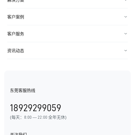
营销管理
电子制造
客户案例
服务管理
装备制造
高科技
客户服务
连接渠道
ICT行业
制造业
资源中心
资讯动态
中小企业
快消农牧
视频资料
纷享资讯
医疗医药
电子书
行业信息
东莞客服热线
用户手册
发展历程
18929299059
产品动态
(每天：8:00 — 22:00 全年无休)
关注我们