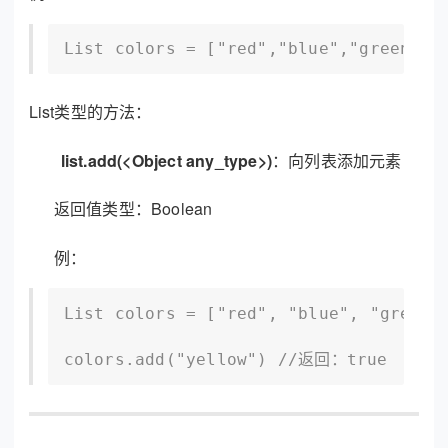
List colors = ["red","blue","green","
List类型的方法：
list.add(<Object any_type>)
：向列表添加元素
东莞客服热线
返回值类型：Boolean
18929299059
例：
(每天：8:00 — 22:00 全年无休)
List colors = ["red", "blue", "green"]
colors.add("yellow") //返回：true
购买咨询
售后服务