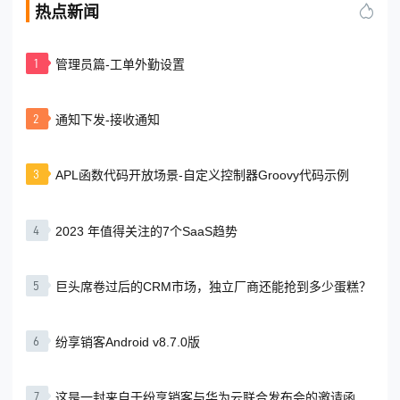
热点新闻
1
管理员篇-工单外勤设置
2
通知下发-接收通知
3
APL函数代码开放场景-自定义控制器Groovy代码示例
4
2023 年值得关注的7个SaaS趋势
5
巨头席卷过后的CRM市场，独立厂商还能抢到多少蛋糕？
6
纷享销客Android v8.7.0版
7
这是一封来自于纷享销客与华为云联合发布会的邀请函