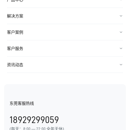
销售管理
解决方案
营销管理
电子制造
客户案例
服务管理
装备制造
高科技
客户服务
连接渠道
ICT行业
制造业
资源中心
资讯动态
中小企业
快消农牧
视频资料
纷享资讯
医疗医药
电子书
行业信息
东莞客服热线
用户手册
发展历程
18929299059
产品动态
(每天：8:00 — 22:00 全年无休)