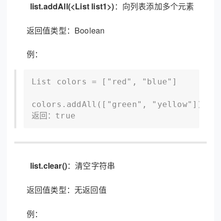
list.addAll(<List list1>)
：向列表添加多个元素
© 2013-2023 scrm.com All Rights Reserved
返回值类型：Boolean
例：
List colors = ["red", "blue"]

colors.addAll(["green", "yellow"]) //
返回：true
list.clear()
：清空字符串
返回值类型：无返回值
例：