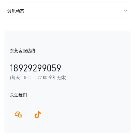
连接渠道
ICT行业
制造业
资源中心
资讯动态
中小企业
快消农牧
视频资料
纷享资讯
医疗医药
电子书
行业信息
东莞客服热线
用户手册
发展历程
18929299059
产品动态
(每天：8:00 — 22:00 全年无休)
关注我们