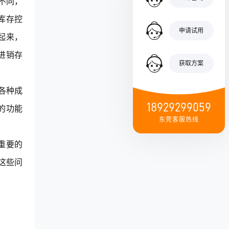
不同，
库存控
申请试用
起来，
进销存
获取方案
各种成
18929299059
的功能
东莞客服热线
重要的
这些问