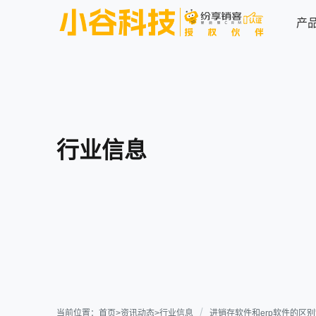
产
连接型CRM系统
业务场景解决方案
行业案例
关于我们
资源中心
企业简介
联系我们
行业信息
电子制造
高科技
电子制造行业解决方案
资讯动态
业务应用
连接能力
用户手册
医疗医药
ICT行业
纷享资讯
行业信息
销售管理
连接渠道
新时代，新起点，新机遇，看
大变局中ICT企业如何逆势而
营销管理
内部协同
上，破浪乘风！
加入我们
服务管理
连接生态
专业服务
当前位置：
首页
>
资讯动态
>
行业信息
进销存软件和erp软件的区别