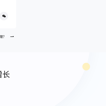
理？
增长