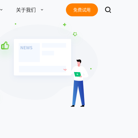
关于我们
免费试用
了解更多
东莞客服热线
18929299059
电子书
准版
旗舰版
(每天：8:00 — 22:00 全年无休)
8
2638
￥
账号 / 年
账号 / 年
地址：
东莞市南城区南信产业园D栋13楼
邮箱：
tang@fxiaoke.vip
号起售
10个账号起售
总机：
18929299059