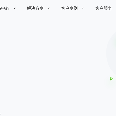
品中心
解决方案
客户案例
客户服务
了解更多
了解更多
全部案例
产品价格
视频资料
装备制造
制造业
快消农牧
标
助力装备制造企业优化项目
管理能力
142
定制平台
￥
家具建材
其他行业
中小企业
发展历程
产品动态
媒体报道
业务定制平台
全生命周期客户管理
10个账
智能分析平台
open开放平台
医疗健康
”