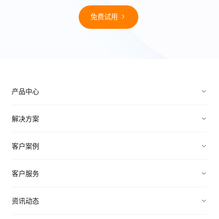
免费试用
产品中心
销售管理
解决方案
营销管理
电子制造
客户案例
服务管理
装备制造
高科技
客户服务
连接渠道
ICT行业
制造业
资源中心
资讯动态
中小企业
快消农牧