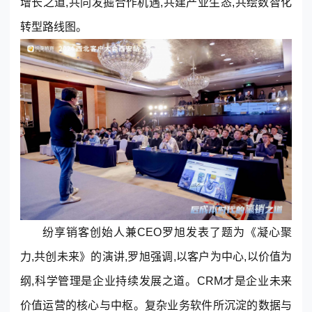
增长之道,共同发掘合作机遇,共建产业生态,共绘数智化
转型路线图。
东莞客服热线
18929299059
(每天：8:00 — 22:00 全年无休)
纷享销客
创始人兼CEO罗旭发表了题为《凝心聚
力,共创未来》的演讲,罗旭强调,以客户为中心,以价值为
购买咨询
售后服务
纲,科学管理是企业持续发展之道。
CRM
才是企业未来
价值运营的核心与中枢。复杂业务软件所沉淀的数据与