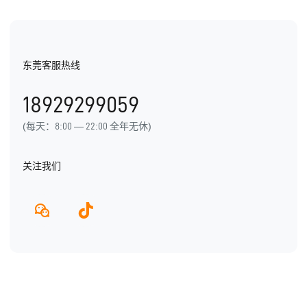
视频资料
纷享资讯
医疗医药
电子书
行业信息
东莞客服热线
用户手册
发展历程
18929299059
产品动态
(每天：8:00 — 22:00 全年无休)
关注我们