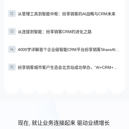
竞争格局？
12
从管理工具到智能中枢：纷享销客的AI战略与CRM未来
13
从连接到智能：纷享销客CRM的进化之路
14
4000字详解首个企业级智能CRM平台纷享销客ShareAI的
4个独特优势
15
纷享销客城市客户生态会北京站成功举办，“AI+CRM+行
业智慧”赋能企业增长
现在, 就让业务连接起来 驱动业绩增长