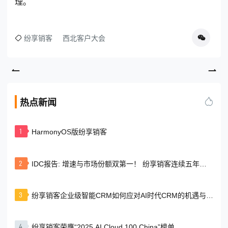
理。
纷享销客
西北客户大会
热点新闻
1
HarmonyOS版纷享销客
2
IDC报告: 增速与市场份额双第一！ 纷享销客连续五年领
跑本土CRM市场
3
纷享销客企业级智能CRM如何应对AI时代CRM的机遇与挑
战？
4
纷享销客荣膺“2025 AI Cloud 100 China”榜单