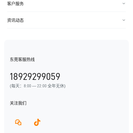
高科技
客户服务
连接渠道
ICT行业
制造业
资源中心
资讯动态
中小企业
快消农牧
视频资料
纷享资讯
医疗医药
电子书
行业信息
东莞客服热线
用户手册
发展历程
18929299059
产品动态
(每天：8:00 — 22:00 全年无休)
关注我们