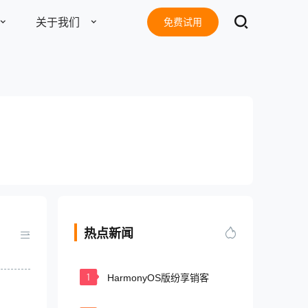
关于我们
免费试用
了解更多
东莞客服热线
18929299059
电子书
准版
旗舰版
(每天：8:00 — 22:00 全年无休)
8
2638
￥
账号 / 年
账号 / 年
地址：
东莞市南城区南信产业园D栋13楼
热点新闻
邮箱：
tang@fxiaoke.vip
号起售
10个账号起售
1
HarmonyOS版纷享销客
总机：
18929299059