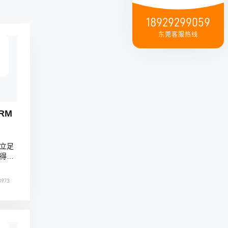
18929299059
东莞客服热线
RM
立足
得
森博士
前沿
973
投融
打造
一体
追求