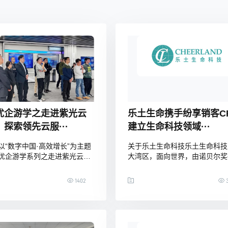
优企游学之走进紫光云
乐土生命携手纷享销客C
探索领先云服···
建立生命科技领域···
以“数字中国·高效增长”为主题
关于乐土生命科技乐土生命科技
优企游学系列之走进紫光云公
大湾区，面向世界，由诺贝尔奖
成功举办，此次活动吸引众多
主、世界著名科学家詹姆斯·沃
与及关注，现场，大家热烈讨
任科学总顾问，以引进转化国际
1402
3
业数字化转型的最新趋势、创
生物医药技术和产品为核心，以
与未来机遇。01、纵向打通全
结合、自主研发为两翼，致力于
，助力百行百业成功紫光云技
一个集基因检测、新药研发、
公司（以下简称“紫光云公
CRO/CDMO、科技医疗服务于
成立于2018年，作为中国领先
的精准医疗产业生态系统，不断