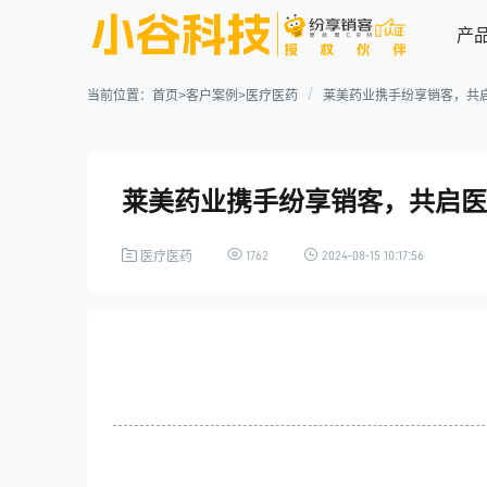
产
当前位置：
首页
>
客户案例
>
医疗医药
莱美药业携手纷享销客，共启
连接型CRM系统
业务场景解决方案
行业案例
关于我们
莱美药业携手纷享销客，共启医
资源中心
企业简介
联系我们
电子制造
高科技
电子制造行业解决方案
1762
2024-08-15 10:17:56
医疗医药
资讯动态
业务应用
连接能力
用户手册
医疗医药
ICT行业
纷享资讯
行业信息
销售管理
连接渠道
案例详情
新时代，新起点，新机遇，看
大变局中ICT企业如何逆势而
营销管理
内部协同
上，破浪乘风！
加入我们
服务管理
连接生态
专业服务