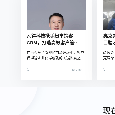
店，业务遍
的政
凡得科技携手纷享销客
亮克
CRM，打造高效客户管···
目验收
在当今竞争激烈的市场环境中，客户
验收会
管理是企业获得成功的关键因素之
克威泽
一。通过CRM系统的应用，企业可以
纷享销
有效地管理客户关系，优化销售流程
在廊坊
2280
与效率，实现数据驱动的决策，提升
董事长
客户满意度与忠诚度。本文将基于凡
黄强、
得科技搭建CRM系统的实际案例，分
传雷及
享其在CRM系统选型、实施及成效方
CRM
面的经验。作为国内流程挖掘领域的
合作方
顶尖解决方案供应商
志着双
现