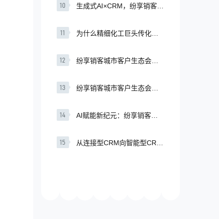
10
生成式AI×CRM，纷享销客的
SaaS下半场新打法
11
为什么精细化工巨头传化化
学，要用CRM重构产业生
态？
12
纷享销客城市客户生态会广
州站成功举办，“AI+CRM+行
业智慧”赋能企业增长
13
纷享销客城市客户生态会深
圳站成功举办，“AI+CRM+行
业智慧”赋能企业增长
14
AI赋能新纪元：纷享销客引
领智能CRM平台战略升级
15
从连接型CRM向智能型CRM
转型 纷享销客坚持做时代的
企业