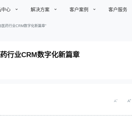
品中心
解决方案
客户案例
客户服务
医药行业CRM数字化新篇章”
了解更多
了解更多
全部案例
产品价格
药行业CRM数字化新篇章
视频资料
装备制造
制造业
快消农牧
标
助力装备制造企业优化项目
管理能力
142
定制平台
￥
家具建材
其他行业
中小企业
发展历程
产品动态
媒体报道
业务定制平台
全生命周期客户管理
10个账
智能分析平台
open开放平台
医疗健康