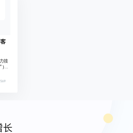
销客
力技
＂)达
杆体
在深圳
569
陈德
项目经
经理
本次
字化
增长