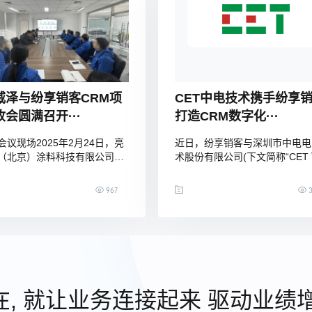
“健康乐土，福佑众生”
威泽与纷享销客CRM项
CET中电技术携手纷享
会圆满召开···
打造CRM数字化···
会议现场2025年2月24日，亮
近日，纷享销客与深圳市中电电
（北京）涂料科技有限公司与
术股份有限公司(下文简称“CET
客联合举办的CRM项目验收会
成合作，共同打造数字化营销标
燕郊成功召开。亮克威泽中国
系工程，CRM项目实施启动会
967
3
兼总经理朱晖、常务副总经理
顺利举行。CET的首席质量官
纷享销客北方客户成功总监佀
凡、GMTC数据分析师兼CRM
双方项目团队共同出席，就
理胡彪、纷享销客深圳分公司总
系统二期项目的建设成果与未来
杨小会等双方核心团队成员出席
向展开深度交流。此次会议标
会议。双方就项目实施方案、数
方六年战略合
营销体系的搭建进行
在, 就让业务连接起来 驱动业绩