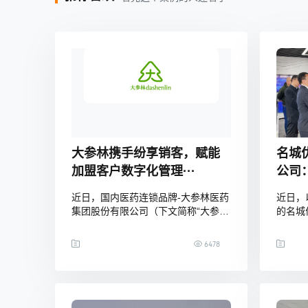
大参林携手纷享销客，赋能
名城
加盟客户数字化管理···
公司：
近日，国内医药连锁品牌-大参林医药
近日，
集团股份有限公司（下文简称“大参
的名城
林”）携手纷享销客，双方就赋能加盟
司活动
客户数字化管理体系达成合作，该项
企业参
6478
目在广州正式启动。大参林集团加盟
论了企
中心总经理江欣、纷享销客南区实施
新实践
总监万乐及双方项目组团队共同出席
栈能力
了启动会。据财报最新消息，大参林
术有限
目前已积累服务了全国6451家连锁门
司”）