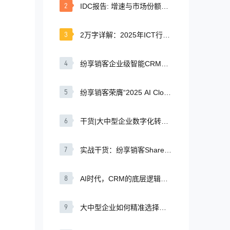
2
IDC报告: 增速与市场份额双
第一！ 纷享销客连续五年领
跑本土CRM市场
3
2万字详解：2025年ICT行业
CRM应用与数字化转型实践
4
纷享销客企业级智能CRM如
何应对AI时代CRM的机遇与
挑战？
5
纷享销客荣膺“2025 AI Cloud
100 China”榜单
6
干货|大中型企业数字化转型
中CRM的核心价值
7
实战干货：纷享销客ShareAI
如何赋能标讯管理？
8
AI时代，CRM的底层逻辑正
被重构
9
大中型企业如何精准选择驱
动增长的CRM系统？