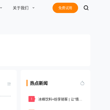
关于我们
免费试用
了解更多
东莞客服热线
18929299059
电子书
准版
旗舰版
(每天：8:00 — 22:00 全年无休)
8
2638
￥
账号 / 年
账号 / 年
地址：
东莞市南城区南信产业园D栋13楼
热点新闻
邮箱：
tang@fxiaoke.vip
号起售
10个账号起售
1
冰峰饮料×纷享销客 | 让“情怀
总机：
18929299059
“更深远