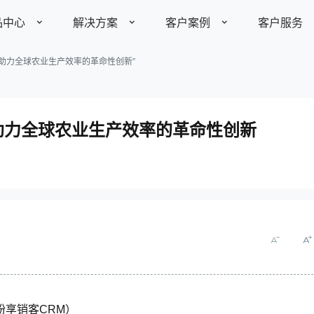
品中心
解决方案
客户案例
客户服务
助力全球农业生产效率的革命性创新”
了解更多
了解更多
全部案例
产品价格
助力全球农业生产效率的革命性创新
视频资料
装备制造
制造业
快消农牧
标
助力装备制造企业优化项目
管理能力
142
定制平台
￥
家具建材
其他行业
中小企业
发展历程
产品动态
媒体报道
业务定制平台
全生命周期客户管理
10个账
智能分析平台
open开放平台
医疗健康
纷享销客
CRM
）