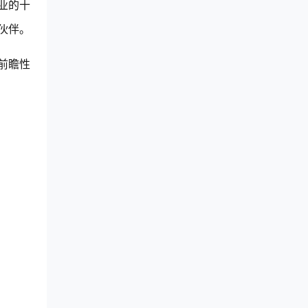
业的十
伙伴。
前瞻性