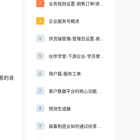
2
业务规则设置-销售订单/退货
单规则
3
企业服务号概述
4
供货端管理-管理员设置-商品
管理
5
伙伴学堂-下游企业-学员使用
篇-课程浏览
6
用户篇-服务工单
源的浪
7
客户数据平台的核心功能有
哪些？
8
预测生成器
9
装备制造业如何通过纷享销
客提升效率？