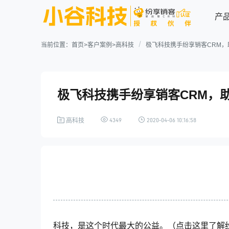
产
当前位置：
首页
>
客户案例
>
高科技
极飞科技携手纷享销客CRM，
连接型CRM系统
业务场景解决方案
行业案例
关于我们
极飞科技携手纷享销客CRM，
资源中心
企业简介
联系我们
电子制造
高科技
电子制造行业解决方案
4349
2020-04-06 10:16:58
高科技
资讯动态
业务应用
连接能力
用户手册
医疗医药
ICT行业
纷享资讯
行业信息
销售管理
连接渠道
案例详情
新时代，新起点，新机遇，看
大变局中ICT企业如何逆势而
营销管理
内部协同
上，破浪乘风！
加入我们
服务管理
连接生态
专业服务
科技，是这个时代最大的公益。（点击这里了解