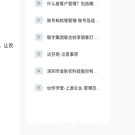
10
什么是客户管理？包括哪些
内容？
11
账号和权限管理-账号及组织
架构
12
联宇集团联合纷享销客打造
精细化管理的CRM系统
，让农
13
达芬奇-注意事项
14
深圳市金新农科技股份有限
公司
15
伙伴学堂-上游企业-管理员管
理篇-课程管理