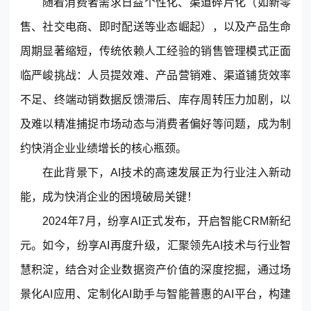
随着消费者需求日益个性化、渠道碎片化（如新零
售、社交电商、即时配送等业态崛起），以及产品生命
周期显著缩短，传统依赖人工经验的销售管理模式正面
临严峻挑战：人员提效难、产品营销难、渠道铺货效率
不足、终端动销数据反馈滞后、库存周转压力加剧，以
及难以精准捕捉市场动态与消费者偏好等问题，成为制
东莞客服热线
约快消企业业绩增长的核心瓶颈。
18929299059
在此背景下，AI技术的高速发展正为行业注入新动
(每天：8:00 — 22:00 全年无休)
能，成为快消企业的困境破局关键！
2024年7月，纷享AI正式发布，开启智能
CRM
新纪
元。如今，纷享AI再度升级，汇聚领先AI技术与行业智
购买咨询
售后服务
慧积淀，结合对企业数据资产价值的深度挖掘，通过场
景化AI应用、定制化AI助手与智能普惠的AI平台，构建