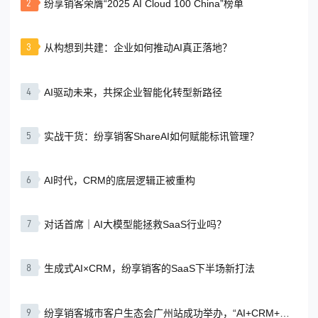
2
纷享销客荣膺“2025 AI Cloud 100 China”榜单
3
从构想到共建：企业如何推动AI真正落地？
4
AI驱动未来，共探企业智能化转型新路径
5
实战干货：纷享销客ShareAI如何赋能标讯管理？
6
AI时代，CRM的底层逻辑正被重构
7
对话首席｜AI大模型能拯救SaaS行业吗？
8
生成式AI×CRM，纷享销客的SaaS下半场新打法
9
纷享销客城市客户生态会广州站成功举办，“AI+CRM+行