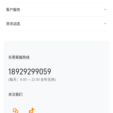
服务管理
装备制造
高科技
客户服务
连接渠道
ICT行业
制造业
资源中心
资讯动态
中小企业
快消农牧
视频资料
纷享资讯
医疗医药
电子书
行业信息
东莞客服热线
用户手册
发展历程
18929299059
产品动态
(每天：8:00 — 22:00 全年无休)
关注我们