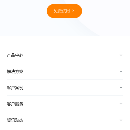
© 2013-2023 scrm.com All Rights Reserved
免费试用
产品中心
销售管理
解决方案
营销管理
电子制造
客户案例
服务管理
装备制造
高科技
客户服务
连接渠道
ICT行业
制造业
资源中心
资讯动态
中小企业
快消农牧