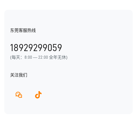
视频资料
纷享资讯
医疗医药
电子书
行业信息
东莞客服热线
用户手册
发展历程
18929299059
产品动态
(每天：8:00 — 22:00 全年无休)
关注我们