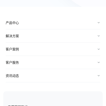
产品中心
销售管理
解决方案
营销管理
电子制造
客户案例
服务管理
装备制造
高科技
客户服务
连接渠道
ICT行业
制造业
资源中心
资讯动态
中小企业
快消农牧
视频资料
纷享资讯
医疗医药
电子书
行业信息