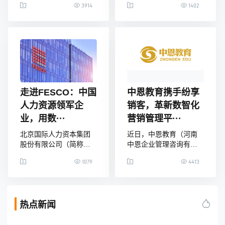
3914
1402
化建设标杆，助力东软
心的销售过程管理流
医疗打造营销，销售，
程，包括客户管理、销
服务一体化CRM管理。
售行为管理、销售过程
关于东软医疗东软医疗
管理等。此外，CRM系
系统股份有限公司（以
统的引入也加强了内部
下简称“东软医疗”或“公
信息的共享和更新，为
司”）成立于1998年，定
公司未来业务拓展和集
位于以影像设备为基础
团化管理打下了基础。
的临床诊断和治疗全面
众所周知，铁路是我国
走进FESCO：中国
中恩教育携手纷享
解决方案提供商，拥有
最重要的交通基础设施
人力资源领军企
销客，革新数智化
数字化化医学诊疗设备
之一。2023年全年，我
业，用数···
营销管理平···
(CT、Ml、DA、GR、P
国铁路完成旅客发送量
36.8
北京国际人力资本集团
近日，中恩教育（河南
股份有限公司（简称：
中恩企业管理咨询有限
北京国际人力，品牌：
公司，以下简称中恩教
1079
4413
FESCO），前身成立于
育）与纷享销客达成合
1979年，是中国第一家
作，双方正式启动企业
人力资源服务机构，是
CRM建设项目，就革新
中国体量最大的综合性
数智化营销管理平台做
热点新闻
人力服务企业之一，
出重要探讨。中恩教育
FESCO品牌享誉全球。
深耕教育行业，以“用商
作为中国人力资源服务
业智慧造福于人类幸福”