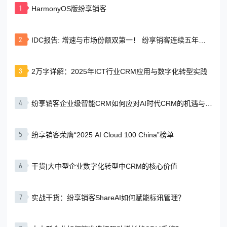
1
HarmonyOS版纷享销客
行业领军企业，北京国
为使命，坚持“1米宽
际人力始终致力于为社
10000米深”的研发精
会实现人才市场高效配
神，专注研究“自动运转”
置，为企业提升人力资
企业机制系列课程，以
2
IDC报告: 增速与市场份额双第一！ 纷享销客连续五年领
本商业价值，为员工提
实效落地显著、贴
跑本土CRM市场
供幸
3
2万字详解：2025年ICT行业CRM应用与数字化转型实践
4
纷享销客企业级智能CRM如何应对AI时代CRM的机遇与挑
战？
5
纷享销客荣膺“2025 AI Cloud 100 China”榜单
6
干货|大中型企业数字化转型中CRM的核心价值
7
实战干货：纷享销客ShareAI如何赋能标讯管理？