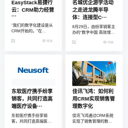
EasyStack易捷行
名城优企游学活动
云：CRM助力经营
之走进龙腾半导
···
体：连接型C···
“我们的数字化建设是从
8月29日，由纷享销客主
CRM开始的。”在
办的“数字中国 高效增长
「EasyStack易捷行云运
——名城优企游学系列
1576
营发展副总裁刘斌」看
1730
活动之走进龙腾半导体”
来，CRM的引入，对于
研讨会在西安市圆满落
公司数字化转型发展以
幕，来自业内众多领袖
及精细化管理起到了至
专家参与本次研讨会，
关重要的作用，于是，
深入分享交流半导体行
在后续面对新功能模块
业的数字化转型实践，
开发需求时，他毅然决
探讨行业数字化、智能
然再次选择了纷享销
化转型之路。01、CRM
客，两期的CRM赋能支
已经开始向智能化营销
东软医疗携手纷享
佳讯飞鸿：如何利
持，助力EasyStack易捷
平台方向转化纷享销客
销客，共同打造高
用CRM实现销售管
行云经营管理再上新台
西北分公司总经理 徐刚
阶。『EasyStack易捷行
端医疗设备···
理数字化
纷享销客西北分
云』
东软医疗携手纷享销
佳讯飞鸿通过CRM系统
客，共同打造高端医疗
实现了销售管理的数字
设备行业CRM项目数字
化，构建了以客户为中