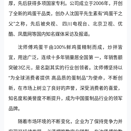
厚，先后获得多项国家专利。公司成立于2006年，开创
了全新的鸡蛋干品类，创办人沈国平先生素有“鸡蛋干之
父”之称，先后被央视、 四川电视台、北京卫视、优
酷、凤凰网等国内知名媒体采访及报道。
沈师傅鸡蛋干由100%鲜鸡蛋精制而成，炒拌皆
宜，用途广泛，连续十多年销量居全国第 一，年销售额
东莞客服热线
18929299059
突破3亿元，是名副其实的行业创领者。沈师傅坚持以
“为全球消费者提供 高品质的蛋制品”为使命，不断创
(每天：8:00 — 22:00 全年无休)
新，在市场上树立了良好的声誉，深受消费者的喜爱，
知名度和美誉度不断提升，成为中国蛋制品行业的领军
品牌。
购买咨询
售后服务
随着市场环境的不断变化，企业为了保持竞争力并