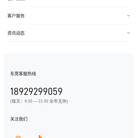
服务管理
装备制造
高科技
客户服务
连接渠道
ICT行业
制造业
资源中心
资讯动态
中小企业
快消农牧
视频资料
纷享资讯
医疗医药
电子书
行业信息
东莞客服热线
用户手册
发展历程
18929299059
产品动态
(每天：8:00 — 22:00 全年无休)
关注我们