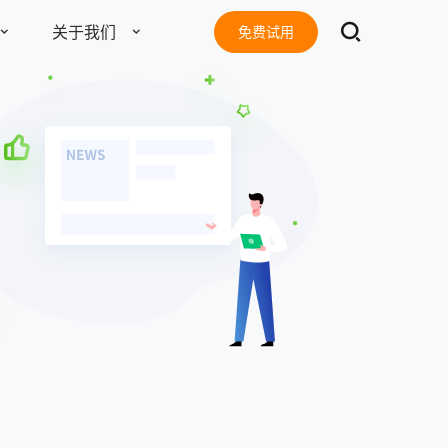
关于我们
免费试用
了解更多
东莞客服热线
18929299059
电子书
准版
旗舰版
(每天：8:00 — 22:00 全年无休)
8
2638
￥
账号 / 年
账号 / 年
地址：
东莞市南城区南信产业园D栋13楼
邮箱：
tang@fxiaoke.vip
号起售
10个账号起售
总机：
18929299059