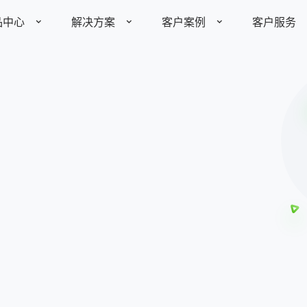
品中心
解决方案
客户案例
客户服务
了解更多
了解更多
全部案例
产品价格
视频资料
装备制造
制造业
快消农牧
标
助力装备制造企业优化项目
管理能力
142
定制平台
￥
家具建材
其他行业
中小企业
发展历程
产品动态
媒体报道
业务定制平台
全生命周期客户管理
10个账
智能分析平台
open开放平台
医疗健康