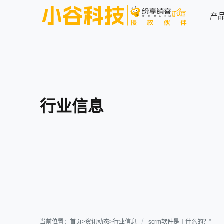
产
连接型CRM系统
业务场景解决方案
行业案例
关于我们
资源中心
企业简介
联系我们
行业信息
电子制造
高科技
电子制造行业解决方案
资讯动态
业务应用
连接能力
用户手册
医疗医药
ICT行业
纷享资讯
行业信息
销售管理
连接渠道
新时代，新起点，新机遇，看
大变局中ICT企业如何逆势而
营销管理
内部协同
上，破浪乘风！
加入我们
服务管理
连接生态
专业服务
当前位置：
首页
>
资讯动态
>
行业信息
scrm软件是干什么的？”