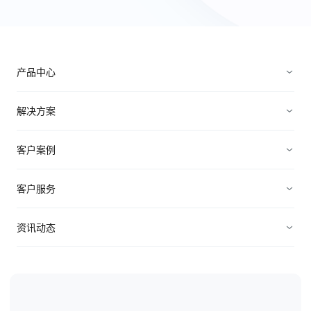
产品中心
销售管理
解决方案
营销管理
电子制造
客户案例
服务管理
装备制造
高科技
客户服务
连接渠道
ICT行业
制造业
资源中心
资讯动态
中小企业
快消农牧
视频资料
纷享资讯
医疗医药
电子书
行业信息