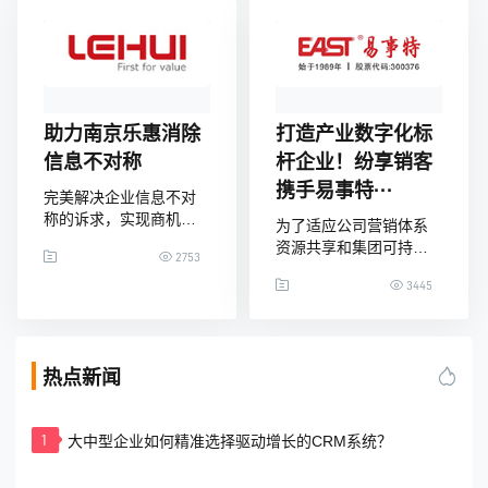
际上，在这些优质的中
CRM项目实施启动会在
小企业发展过程中“有迹
深圳顺利举行。瑞图生
可循”，它们在走上“专精
物副总裁黄桂林、纷享
特新”之路的过程中，精
销客医疗健康行业总经
益求精、特色领先，不
理冯涛等双方项目团队
仅术业有专攻、而且还
成员出席了本次会议。
助力南京乐惠消除
打造产业数字化标
极富创造力。深圳基本
瑞图生物副总裁黄桂林
信息不对称
杆企业！纷享销客
半导体有限公司（以下
表示，近年来，瑞图的
携手易事特···
简称”
业务飞速发展，在精细
完美解决企业信息不对
管
称的诉求，实现商机执
为了适应公司营销体系
行 过程的全跟踪，实现
资源共享和集团可持续
2753
数据智能...
性战略发展的需求，助
3445
力集团公司营销信息可
视化、众享化、责任
化，实现向前发展的振
兴突破，易事特集团携
热点新闻
手纷享销客为企业正式
导入CRM营销系统。纷
享销客通过为期数月的
1
大中型企业如何精准选择驱动增长的CRM系统？
线上准备，与易事特集
团全体营销精英共同打
造可视、可追踪、可分