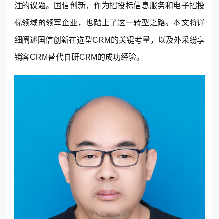
注的议题。国信创新，作为招投标信息服务和电子招投
标领域的领军企业，也踏上了这一转型之路。本文将详
细阐述国信创新在选型
CRM
的关键考量，以及外采
纷享
销客
CRM
替代自研CRM的成功经验。
东莞客服热线
18929299059
(每天：8:00 — 22:00 全年无休)
购买咨询
售后服务