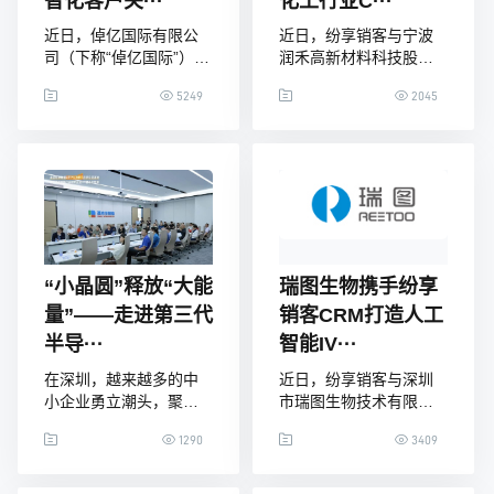
智化客户关···
化工行业C···
近日，倬亿国际有限公
近日，纷享销客与宁波
司（下称“倬亿国际”）与
润禾高新材料科技股份
纷享销客达成合作，打
有限公司（以下简称：
5249
2045
造企业数智化客户关系
润禾材料）CRM项目启
管理平台。CRM项目启
动会式在浙江顺利召
动会在广州顺利召开，
开，润禾材料和纷享销
倬亿国际业务中心及IT团
客双方多位高管共同出
队成员、纷享销客广州
席了当天的启动会，双
分公司项目组成员参与
方就CRM建设规划、实
了此次项目启动会。倬
施、未来发展等问题进
亿国际是一家注重IT系统
行深入探讨。润禾材料
建设的公司，此前已经
领导表示：精细化管理
“小晶圆”释放“大能
瑞图生物携手纷享
在OA、财务、供应链管
是企业发展的必由之
量”——走进第三代
销客CRM打造人工
理等经营管理阶段进行
路，CRM作为数字化转
半导···
智能IV···
了数字化IT建设
型抓手，可以支撑业务
闭环，推
在深圳，越来越多的中
近日，纷享销客与深圳
小企业勇立潮头，聚焦
市瑞图生物技术有限公
专业化、精细化、特色
司（下文简称“瑞图”）达
1290
3409
化发展，把自身打造成
成合作，共同打造
为掌握独门绝技的“单打
IVD（体外诊断）行业数
冠军”或“配套专家”。实
字化营销标杆体系，