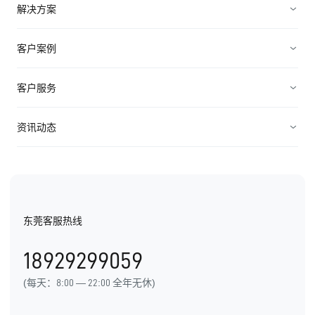
销售管理
解决方案
营销管理
电子制造
客户案例
服务管理
装备制造
高科技
客户服务
连接渠道
ICT行业
制造业
资源中心
资讯动态
中小企业
快消农牧
视频资料
纷享资讯
医疗医药
电子书
行业信息
东莞客服热线
用户手册
发展历程
18929299059
产品动态
(每天：8:00 — 22:00 全年无休)