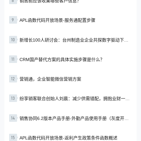
8
销售前应该收集哪些客户信息？
9
APL函数代码开放场景-服务通配置步骤
10
新增长100人研讨会：台州制造业企业共探数字驱动下的
业绩增长策略
11
CRM国产替代方案的具体实施步骤是什么？
12
营销通，企业智能微信营销方案
13
纷享销客联合创始人刘晨：减少供需错配，拥抱业财一
体，提升企业盈利能力
14
销售协同6.2版本产品手册-外勤产品使用手册（灰度开通
使用）
15
APL函数代码开放场景-返利产生政策条件函数概述