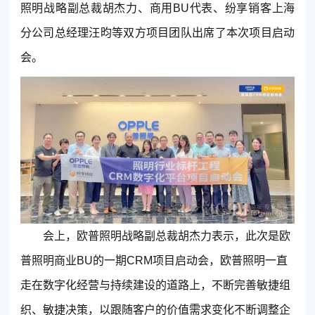
照明战略副总裁胡杰力、商用BU代表、
纷享销客
上海
分公司总经理汪昀等双方项目团队出席了本次项目启动
会。
东莞客服热线
18929299059
(每天：8:00 — 22:00 全年无休)
会上，欧普照明战略副总裁胡杰力表示，此次是欧
普照明商业BU的一期
CRM
项目启动会，欧普照明一直
购买咨询
售后服务
走在数字化经营与持续建设的道路上，不断完善敏捷组
织、敏捷决策，以跟随客户的价值需求变化不断调整企