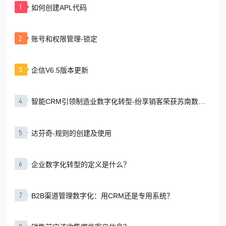
1
如何创建APL代码
机、微型彩超、输注泵
将CRM、PRM及SCRM
和相关耗材等产品的研
融为一体，为企业提供
发、生产与销售，成为
销售管理、营销管理及
中国医学装备协会认定
服务管理为一体的移动
2
账号和权限管理-锁定
的国产优秀医疗器械生
化客户全生命周期管
产
理。开
3
企信V6.5版本更新
4
智能CRM引领制造业数字化转型-纷享销客荣获苏南数智
化峰会“‘新·智’引擎奖”
5
达芬奇-规则的创建及使用
6
企业数字化转型的定义是什么？
7
B2B渠道管理数字化：用CRM还是专用系统？