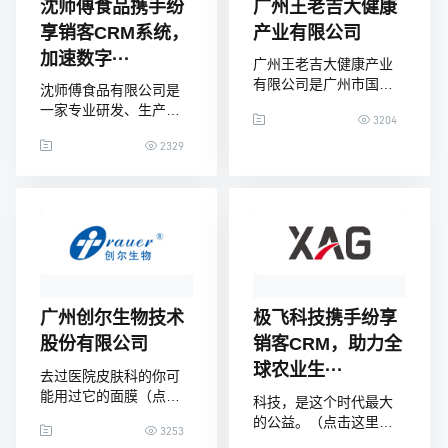
沈师傅食品携手纷
广州王老吉大健康
享销客CRM系统，
产业有限公司
加速数字···
广州王老吉大健康产业
有限公司是广州市国资
沈师傅食品有限公司是
委旗下广州白云山医药
一家专业研发、生产和
3204
集团股份有限公司的全
销售鸡蛋干系列产品的
资子公司，于2012年2月
2329
大型集团 公司，技术与
28日成立。
研发实力雄厚，先后获
得多项国家专利。公司
成立于2006年，开创 了
全新的鸡蛋干品类，创
办人沈国平先生素有“鸡
蛋干之父”之称，先后被
央视、 四川电视台、北
京卫视、优酷、凤凰网
广州创尔生物技术
极飞科技携手纷享
等国内知名媒体采访及
股份有限公司
销客CRM，助力全
报道。沈师傅鸡蛋干由
球农业生···
100%鲜鸡蛋精制
去过医院皮肤科的你可
能用过它的面膜（点击
科技，是这个时代最大
这里了解纷享销客
的公益。（点击这里了
3253
CRM）“创福康”和“创尔
解纷享销客CRM）智慧