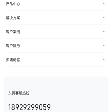
产品中心
销售管理
解决方案
营销管理
电子制造
客户案例
服务管理
装备制造
高科技
客户服务
连接渠道
ICT行业
制造业
资源中心
资讯动态
中小企业
快消农牧
视频资料
纷享资讯
医疗医药
电子书
行业信息
东莞客服热线
用户手册
发展历程
18929299059
产品动态