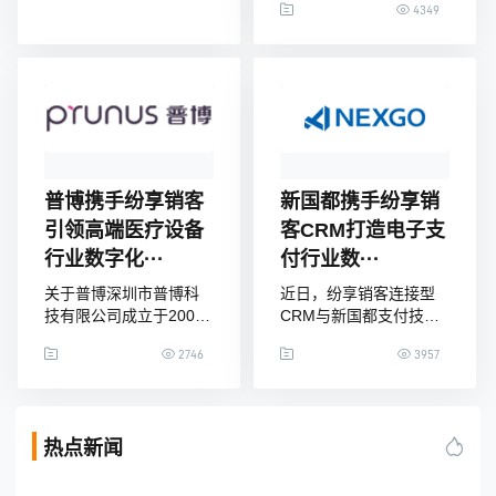
美”一直在国内医用面膜
4349
农业，让人与土地的关
榜上备受追捧的国民品
系更加和谐。利用世界
牌。近日，这家拥有2大
领先的无人机技术，帮
知名品牌的母公司广州
助农民精准、高效地管
创尔生物技术股份有限
理农田，不断降低农业
公司（下文简称“创尔”）
生产中农药、化肥的使
全面上线了CRM项目。
用及水资源的浪费，减
近年来，随着医用面膜
少农产品的化学物质残
安全修护深入人心，创
留和土地污染，实现人
普博携手纷享销客
新国都携手纷享销
尔作为行业中研发及生
与自然的可持续发展。
引领高端医疗设备
客CRM打造电子支
产的佼佼者，经
行业数字化···
付行业数···
关于普博深圳市普博科
近日，纷享销客连接型
技有限公司成立于2007
CRM与新国都支付技术
年，作为一家国际化与
有限公司（下文简称“新
2746
3957
专业化的国家高新技术
国都”）达成合作，共同
企业，聚集了众多机械
打造电子支付行业CRM
通气、麻醉、超声等领
数字化标杆体系。纷享
域的知名专家，建立了
销客连接型CRM以开放
热点新闻
一支由资深工程师组成
的企业级通讯为基础架
的国际化的研发队伍，
构，以连接人、连接业
专注于呼吸机、麻醉
务、连接客户为使命，