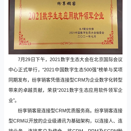
东莞客服热线
7月29日下午，2021数字生态大会在北京国际会议
18929299059
中心正式举行，“2021中国数字生态500强”榜单与奖项
同期发布，
纷享销客
凭借连接型
CRM
为企业数字化转型
(每天：8:00 — 22:00 全年无休)
带来的卓越贡献，荣获“2021数字生态应用软件领军企
业”。
购买咨询
售后服务
纷享销客
是
连接型
CRM
优质服务商。
纷享销客
连接
型
CRM
以开放的企业级通讯为基础架构，以连接人、连