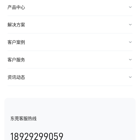
产品中心
销售管理
解决方案
营销管理
电子制造
客户案例
服务管理
装备制造
高科技
客户服务
连接渠道
ICT行业
制造业
资源中心
资讯动态
中小企业
快消农牧
视频资料
纷享资讯
医疗医药
电子书
行业信息
东莞客服热线
用户手册
发展历程
18929299059
产品动态