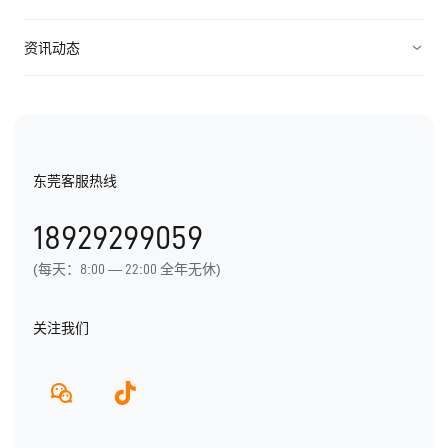
连接渠道
ICT行业
制造业
资源中心
资讯动态
中小企业
快消农牧
视频资料
纷享资讯
医疗医药
电子书
行业信息
东莞客服热线
用户手册
发展历程
18929299059
产品动态
(每天：8:00 — 22:00 全年无休)
关注我们