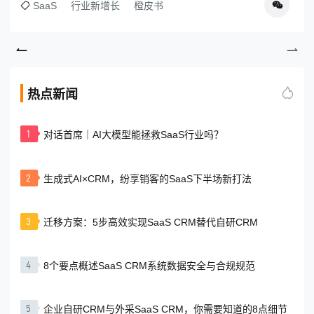
SaaS
行业新增长
橙皮书
热点新闻
1
对话首席｜AI大模型能拯救SaaS行业吗？
2
生成式AI×CRM，纷享销客的SaaS下半场新打法
3
迁移方案：5步高效实现SaaS CRM替代自研CRM
4
8个要点概述SaaS CRM系统数据安全与合规规范
5
企业自研CRM与外采SaaS CRM，你需要知道的8点细节