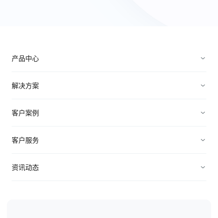
产品中心
销售管理
解决方案
营销管理
电子制造
客户案例
服务管理
装备制造
高科技
客户服务
连接渠道
ICT行业
制造业
资源中心
资讯动态
中小企业
快消农牧
视频资料
纷享资讯
医疗医药
电子书
行业信息