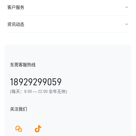
服务管理
装备制造
高科技
客户服务
连接渠道
ICT行业
制造业
资源中心
资讯动态
中小企业
快消农牧
视频资料
纷享资讯
医疗医药
电子书
行业信息
东莞客服热线
用户手册
发展历程
18929299059
产品动态
(每天：8:00 — 22:00 全年无休)
关注我们