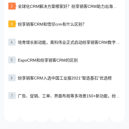
2
全球化CRM解决方案哪家好？纷享销客CRM助力出海业
务高效增长
3
纷享销客CRM和悟空crm有什么区别？
4
培育增长新动能，奥科伟业正式启动纷享销客CRM数字化
项目
5
EspoCRM和纷享销客CRM的区别
6
纷享销客CRM入选中国工业报2021“智造基石”优选榜
7
广告、促销、工单、界面布局等多场景150+新功能，纷享
销客CRM V7.8.0欢迎体验