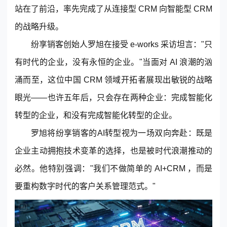
站在了前沿，率先完成了从连接型
CRM
向智能型 CRM
的战略升级。
纷享销客
创始人罗旭在接受 e-works 采访坦言："只
有时代的企业，没有永恒的企业。"当面对 AI 浪潮的汹
涌而至，这位中国 CRM 领域开拓者展现出敏锐的战略
眼光——也许五年后，只会存在两种企业：完成智能化
东莞客服热线
转型的企业，和没有完成智能化转型的企业。
18929299059
罗旭将
纷享销客
的AI转型视为一场双向奔赴：既是
(每天：8:00 — 22:00 全年无休)
企业主动拥抱技术变革的选择，也是被时代浪潮推动的
必然。他特别强调："我们不做简单的 AI+CRM ，而是
要重构数字时代的客户关系管理范式。"
购买咨询
售后服务