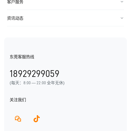
高科技
客户服务
连接渠道
ICT行业
制造业
资源中心
资讯动态
中小企业
快消农牧
视频资料
纷享资讯
医疗医药
电子书
行业信息
东莞客服热线
用户手册
发展历程
18929299059
产品动态
(每天：8:00 — 22:00 全年无休)
关注我们