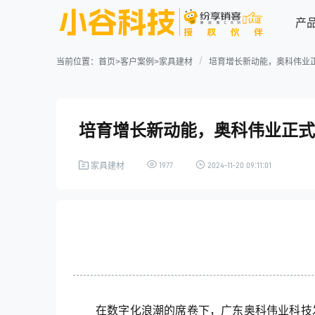
产
当前位置：
首页
>
客户案例
>
家具建材
培育增长新动能，奥科伟业正
连接型CRM系统
业务场景解决方案
行业案例
关于我们
培育增长新动能，奥科伟业正式
资源中心
企业简介
联系我们
电子制造
高科技
电子制造行业解决方案
1977
2024-11-20 09:11:01
家具建材
资讯动态
业务应用
连接能力
用户手册
医疗医药
ICT行业
纷享资讯
行业信息
销售管理
连接渠道
案例详情
新时代，新起点，新机遇，看
大变局中ICT企业如何逆势而
营销管理
内部协同
上，破浪乘风！
加入我们
服务管理
连接生态
专业服务
在数字化浪潮的席卷下，广东奥科伟业科技