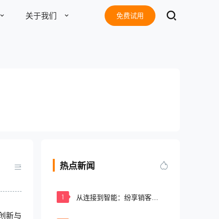
关于我们
免费试用
了解更多
东莞客服热线
18929299059
电子书
准版
旗舰版
(每天：8:00 — 22:00 全年无休)
8
2638
￥
账号 / 年
账号 / 年
地址：
东莞市南城区南信产业园D栋13楼
热点新闻
邮箱：
tang@fxiaoke.vip
号起售
10个账号起售
1
从连接到智能：纷享销客
总机：
18929299059
CRM的进化之路
创新与