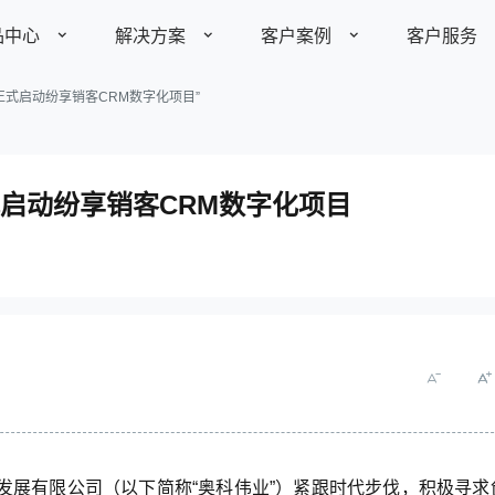
品中心
解决方案
客户案例
客户服务
式启动纷享销客CRM数字化项目”
了解更多
了解更多
全部案例
产品价格
启动纷享销客CRM数字化项目
视频资料
装备制造
制造业
快消农牧
标
助力装备制造企业优化项目
管理能力
142
定制平台
￥
家具建材
其他行业
中小企业
发展历程
产品动态
媒体报道
业务定制平台
全生命周期客户管理
10个账
智能分析平台
open开放平台
医疗健康
发展有限公司（以下简称“奥科伟业”）紧跟时代步伐，积极寻求