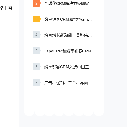
2
全球化CRM解决方案哪家
隆重召
好？纷享销客CRM助力出海
业务高效增长
3
纷享销客CRM和悟空crm有
什么区别？
4
培育增长新动能，奥科伟业
正式启动纷享销客CRM数字
化项目
5
EspoCRM和纷享销客CRM的
区别
6
纷享销客CRM入选中国工业
报2021“智造基石”优选榜
7
广告、促销、工单、界面布
局等多场景150+新功能，纷
享销客CRM V7.8.0欢迎体验