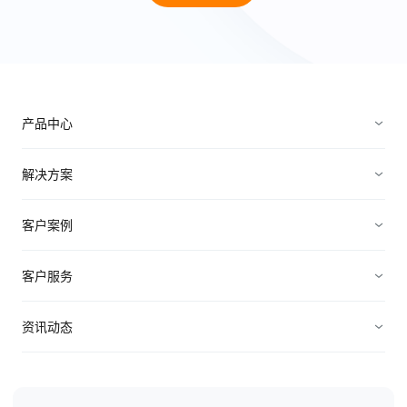
产品中心
销售管理
解决方案
营销管理
电子制造
客户案例
服务管理
装备制造
高科技
客户服务
连接渠道
ICT行业
制造业
资源中心
资讯动态
中小企业
快消农牧
视频资料
纷享资讯
医疗医药