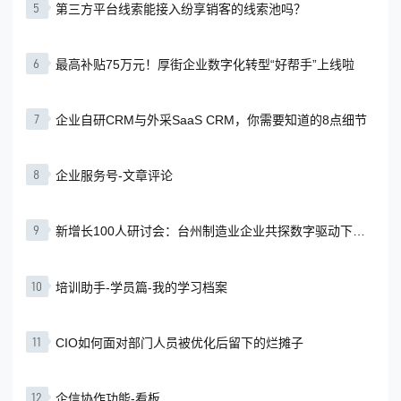
5
第三方平台线索能接入纷享销客的线索池吗？
6
最高补贴75万元！厚街企业数字化转型“好帮手”上线啦
7
企业自研CRM与外采SaaS CRM，你需要知道的8点细节
8
企业服务号-文章评论
9
新增长100人研讨会：台州制造业企业共探数字驱动下的
业绩增长策略
10
培训助手-学员篇-我的学习档案
11
CIO如何面对部门人员被优化后留下的烂摊子
12
企信协作功能-看板